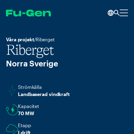
Våra projekt
/
Riberget
Riberget
Norra Sverige
Strömkälla
Landbaserad vindkraft
Kapacitet
70 MW
Etapp
I drift