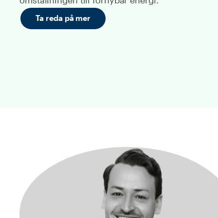
omställningen till förnybar energi.
Ta reda på mer