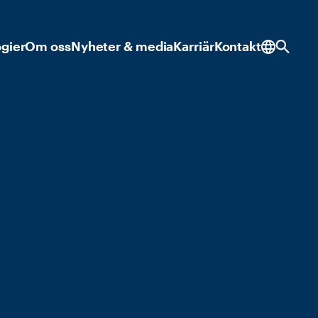
ogier
Om oss
Nyheter & media
Karriär
Kontakt