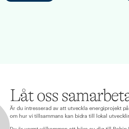
Låt oss samarbet
Är du intresserad av att utveckla energiprojekt på
om hur vi tillsammans kan bidra till lokal utveckl
Du är varmt välkommen att höra av dig till Robin