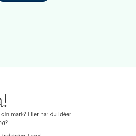
a!
 din mark? Eller har du idéer
ing?
 Lindström, Land