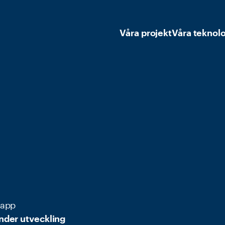
Våra projekt
Våra teknol
tapp
nder utveckling