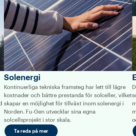
Solenergi
E
Kontinuerliga tekniska framsteg har lett till lägre
D
kostnader och bättre prestanda för solceller, vilket
s
d
skapar en möjlighet för tillväxt inom solenergi i
m
Norden. Fu-Gen utvecklar sina egna
m
solcellsprojekt i stor skala.
o
Ta reda på mer