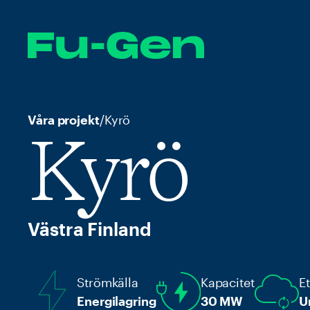
Våra projekt
/
Kyrö
Kyrö
Västra Finland
Strömkälla
Kapacitet
E
Energilagring
30 MW
U