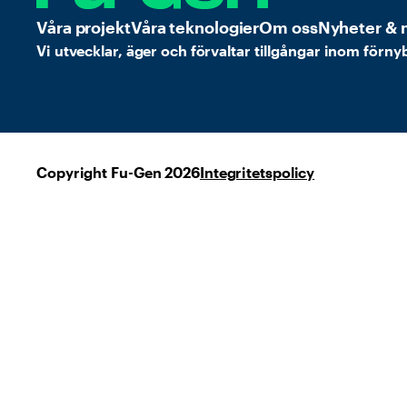
Våra projekt
Våra teknologier
Om oss
Nyheter & 
Vi utvecklar, äger och förvaltar tillgångar inom förny
Copyright Fu-Gen 2026
Integritetspolicy