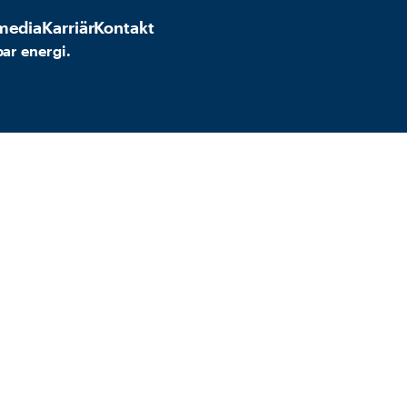
media
Karriär
Kontakt
bar energi.